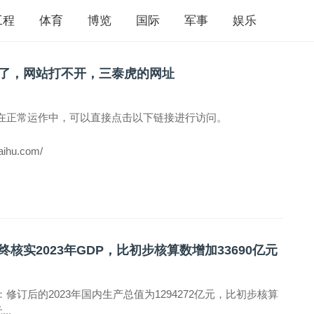
工程
体育
博览
国际
军事
娱乐
了，网站打不开，三泰虎的网址
在正常运作中，可以直接点击以下链接进行访问。
aihu.com/
核实2023年GDP，比初步核算数增加33690亿元
修订后的2023年国内生产总值为1294272亿元，比初步核算
..