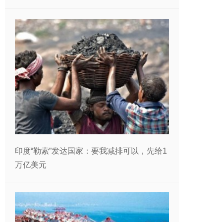
印度“勒索”发达国家：要我减排可以，先给1
万亿美元