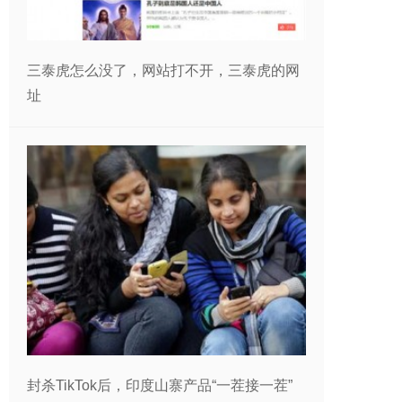
三泰虎怎么没了，网站打不开，三泰虎的网
址
封杀TikTok后，印度山寨产品“一茬接一茬”