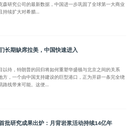
克森研究公司的最新数据，中国进一步巩固了全球第一大商业
持续扩大对希腊...
们长期缺席拉美，中国快速进入
目以待，特朗普的回归将如何重塑华盛顿与北京之间的关系
地方，一个由中国支持建设的巨型港口，正为开辟一条完全绕
路线带来可能。这便...
首批研究成果出炉：月背岩浆活动持续14亿年