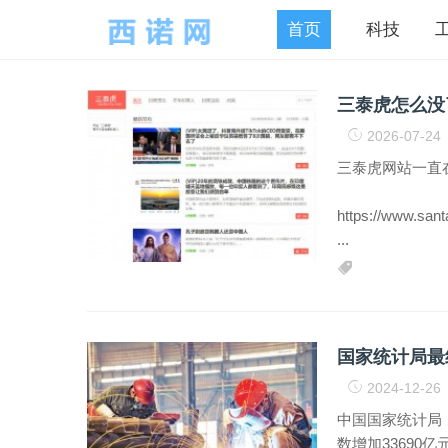
首页
科技
三泰虎怎么没
2026-07-24
三泰虎网站一直
https://www.sant
...
国家统计局最终
2024-12-26
中国国家统计局：
数增加33690亿元.