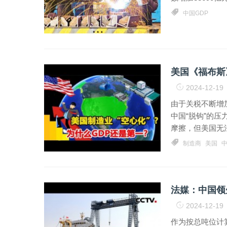
中国GDP
美国《福布斯
2024-12-19
由于关税不断增
中国“脱钩”的
摩擦，但美国无法
制造商
美国
法媒：中国领
2024-12-19
作为按总吨位计