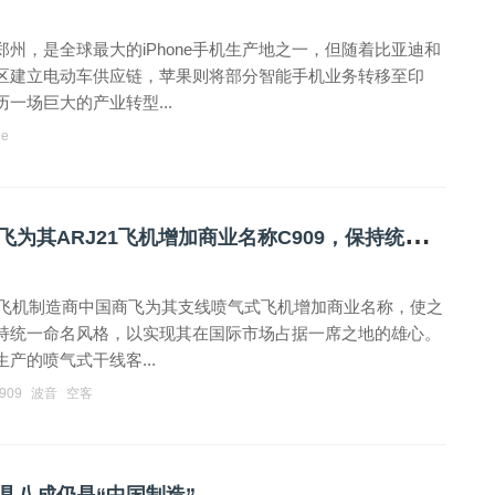
州，是全球最大的iPhone手机生产地之一，但随着比亚迪和
区建立电动车供应链，苹果则将部分智能手机业务转移至印
一场巨大的产业转型...
ne
美
媒：中国商飞为其ARJ21飞机增加商业名称C909，保持统一命名风格
中国飞机制造商中国商飞为其支线喷气式飞机增加商业名称，使之
持统一命名风格，以实现其在国际市场占据一席之地的雄心。
产的喷气式干线客...
909
波音
空客